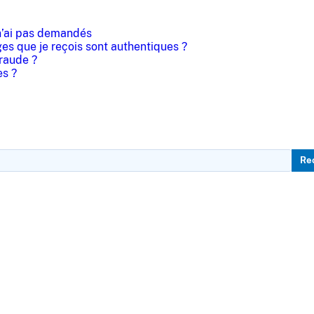
 n’ai pas demandés
s que je reçois sont authentiques ?
raude ?
es ?
Re